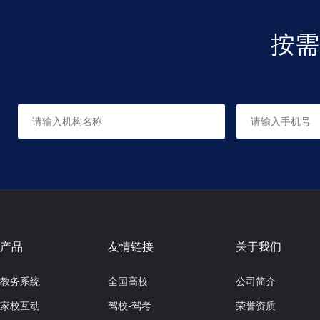
按需
彩铅
适合人群：6岁以上
共0课时，每课时90分钟
成人素描
适合人群：
共0课时，每课时150分钟
产品
友情链接
关于我们
教务系统
全国高校
公司简介
家校互动
驾校-驾考
荣誉资质
成人色彩