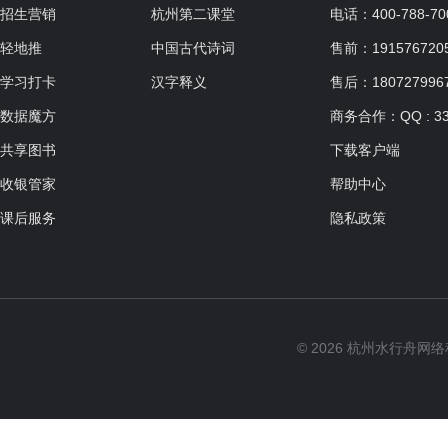
适合人群：
招生营销
杭州第二课堂
电话：400-788-70
共0课时，每课时150分钟
轻地推
中国古代诗词
售前：19157672057
学习打卡
汉字释义
售后：180727996
数据魔方
商务合作：QQ : 33
四次体验课
共享图书
下载客户端
适合人群：7岁以上
收银管家
帮助中心
共0课时，每课时90分钟
课后服务
隐私政策
静物色彩基础班
适合人群：
© 2026 杭州水行舟网
共0课时，每课时120分钟