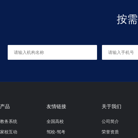
按需
彩铅
适合人群：6岁以上
共0课时，每课时90分钟
成人素描
适合人群：
共0课时，每课时150分钟
产品
友情链接
关于我们
教务系统
全国高校
公司简介
家校互动
驾校-驾考
荣誉资质
成人色彩