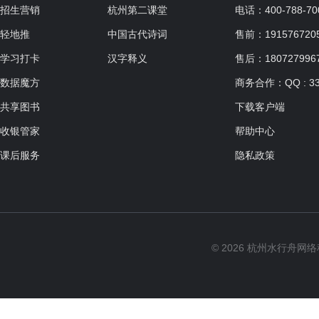
适合人群：
招生营销
杭州第二课堂
电话：400-788-70
共0课时，每课时150分钟
轻地推
中国古代诗词
售前：19157672057
学习打卡
汉字释义
售后：180727996
数据魔方
商务合作：QQ : 33
四次体验课
共享图书
下载客户端
适合人群：7岁以上
收银管家
帮助中心
共0课时，每课时90分钟
课后服务
隐私政策
静物色彩基础班
适合人群：
© 2026 杭州水行舟网
共0课时，每课时120分钟