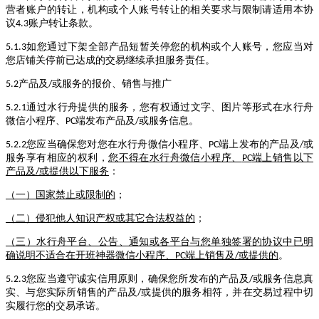
营者账户的转让，机构或个人账号转让的相关要求与限制请适用本协
议
账户转让条款。
4.3
如您通过下架全部产品短暂关停您的机构或个人账号，您应当对
5.1.3
您店铺关停前已达成的交易继续承担服务责任。
产品及
或服务的报价、销售与推广
5.2
/
通过水行舟提供的服务，您有权通过文字、图片等形式在水行舟
5.2.1
微信小程序、
端发布产品及
或服务信息。
PC
/
您应当确保您对您在水行舟微信小程序、
端上发布的产品及
或
5.2.2
PC
/
服务享有相应的权利，
您不得在水行舟微信小程序、
端上销售以下
PC
产品及
或提供以下服务
：
/
（一）国家禁止或限制的
；
（二）侵犯他人知识产权或其它合法权益的
；
（三）水行舟平台、公告、通知或各平台与您单独签署的协议中已明
确说明不适合在开班神器微信小程序、
端上销售及
或提供的
。
PC
/
您应当遵守诚实信用原则，确保您所发布的产品及
或服务信息真
5.2.3
/
实、与您实际所销售的产品及
或提供的服务相符，并在交易过程中切
/
实履行您的交易承诺。