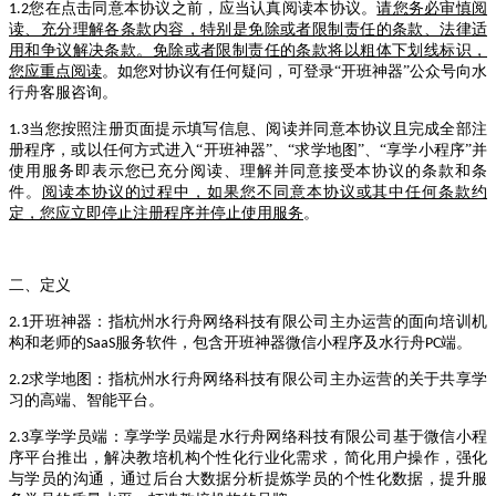
您在点击同意本协议之前，应当认真阅读本协议。
请您务必审慎阅
1.2
读、充分理解各条款内容，特别是免除或者限制责任的条款、法律适
用和争议解决条款。免除或者限制责任的条款将以粗体下划线标识，
您应重点阅读
。如您对协议有任何疑问，可登录“开班神器”公众号向水
行舟客服咨询。
当您按照注册页面提示填写信息、阅读并同意本协议且完成全部注
1.3
册程序，或以任何方式进入“开班神器”、“求学地图”、“享学小程序”并
使用服务即表示您已充分阅读、理解并同意接受本协议的条款和条
件。
阅读本协议的过程中，如果您不同意本协议或其中任何条款约
定，您应立即停止注册程序并停止使用服务
。
二、定义
开班神器：指杭州水行舟网络科技有限公司主办运营的面向培训机
2.1
构和老师的
服务软件，包含开班神器微信小程序及水行舟
端。
SaaS
PC
求学地图：指杭州水行舟网络科技有限公司主办运营的关于共享学
2.2
习的高端、智能平台。
享学学员端：享学学员端是水行舟网络科技有限公司基于微信小程
2.3
序平台推出，解决教培机构个性化行业化需求，简化用户操作，强化
与学员的沟通，通过后台大数据分析提炼学员的个性化数据，提升服