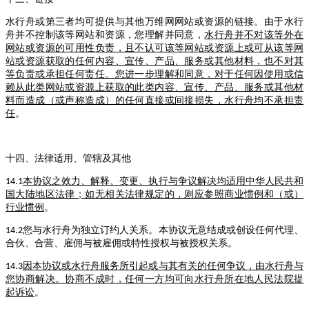
水行舟或第三者均可提供与其他万维网网站或资源的链接。由于水行
舟并不控制该等网站和资源，您理解并同意，
水行舟并不对该等外在
网站或资源的可用性负责，且不认可该等网站或资源上或可从该等网
站或资源获取的任何内容、宣传、产品、服务或其他材料，也不对其
等负责或承担任何责任。您进一步理解和同意，对于任何因使用或信
赖从此类网站或资源上获取的此类内容、宣传、产品、服务或其他材
料而造成（或声称造成）的任何直接或间接损失，水行舟均不承担责
任
。
十四、法律适用、管辖及其他
本协议之效力、解释、变更、执行与争议解决均适用中华人民共和
14.1
国大陆地区法律；如无相关法律规定的，则应参照商业惯例和（或）
行业惯例
。
您与水行舟为独立订约人关系。本协议无意结成或创设任何代理、
14.2
合伙、合营、雇佣与被雇佣或特性授权与被授权关系。
因本协议或水行舟服务所引起或与其有关的任何争议，由水行舟与
14.3
您协商解决。协商不成时，任何一方均可向水行舟所在地人民法院提
起诉讼
。