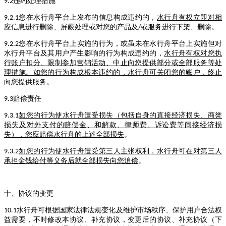
违约处理措施
9.2
您在水行舟平台上发布的信息构成违约的，
水行舟有权立即对相
9.2.1
应信息进行删除、屏蔽处理或对您的产品及
或服务进行下架、删除
。
/
您在水行舟平台上实施的行为，或虽未在水行舟平台上实施但对
9.2.2
水行舟平台及其用户产生影响的行为构成违约的，
水行舟有权对您执
行账户扣分、限制参加营销活动、中止向您提供部分或全部服务等处
理措施。如您的行为构成根本违约的，水行舟可关闭您的账户，终止
向您提供服务
。
赔偿责任
9.3
如您的行为使水行舟遭受损失（包括自身的直接经济损失、商誉
9.3.1
损失及对外支付的赔偿金、和解款、律师费、诉讼费等间接经济损
失），您应赔偿水行舟的上述全部损失
。
如您的行为使水行舟遭受第三人主张权利，水行舟可在对第三人
9.3.2
承担金钱给付等义务后就全部损失向您追偿
。
十、协议的变更
水行舟可根据国家法律法规变化及维护市场秩序、保护用户合法权
10.1
益需要，不时修改本协议、补充协议，变更后的协议、补充协议（下