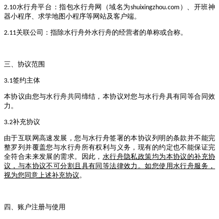
水行舟平台：指包水行舟网（域名为
）、开班神
2.10
shuixingzhou.com
器小程序、求学地图小程序等网站及客户端
。
关联公司：指除水行舟外水行舟的经营者的单称或合称。
2.11
三、协议范围
签约主体
3.1
本协议由您与水行舟共同缔结，本协议对您与水行舟具有同等合同效
力。
补充协议
3.2
由于互联网高速发展，您与水行舟签署的本协议列明的条款并不能完
整罗列并覆盖您与水行舟所有权利与义务，现有的约定也不能保证完
全符合未来发展的需求。因此，
水行舟隐私政策均为本协议的补充协
议，与本协议不可分割且具有同等法律效力。如您使用水行舟服务，
视为您同意上述补充协议
。
四、账户注册与使用