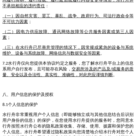
同履行障碍、履行瑕疵、履行延后或履行内容变更等情形，水行舟并
不承担相应的违约责任
：
（一）因自然灾害、罢工、暴乱、战争、政府行为、司法行政命令等
不可抗力因素
；
（二）因电力供应故障、通讯网络故障等公共服务因素或第三人因
素
；
（三）在水行舟已尽善意管理的情况下，因常规或紧急的设备与系统
维护、设备与系统故障、网络信息与数据安全等因素
。
水行舟仅向您提供本协议约定之服务，您了解水行舟平台上的信息
7.2
系用户自行发布，且可能存在风险，
交易所涉及的产品及
或服务的质
/
量、安全以及合法性、真实性、准确性，对此您应谨慎判断
。
八、用户信息的保护及授权
个人信息的保护
8.1
水行舟非常重视用户个人信息（即能够独立或与其他信息结合后识别
用户身份的信息）的保护，在您使用水行舟提供的服务时，您同意水
行舟按照水行舟公布的隐私政策收集、存储、使用、披露和保护您的
个人信息。水行舟希望通过隐私政策向您清楚地介绍水行舟对您个人