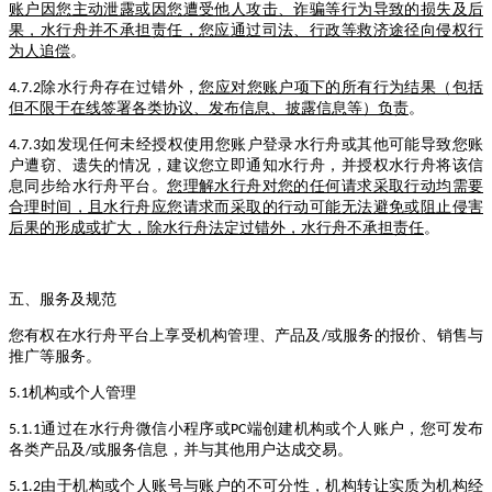
账户因您主动泄露或因您遭受他人攻击、诈骗等行为导致的损失及后
果，水行舟并不承担责任，您应通过司法、行政等救济途径向侵权行
为人追偿
。
除水行舟存在过错外，
您应对您账户项下的所有行为结果（包括
4.7.2
但不限于在线签署各类协议、发布信息、披露信息等）负责
。
如发现任何未经授权使用您账户登录水行舟或其他可能导致您账
4.7.3
户遭窃、遗失的情况，建议您立即通知水行舟，并授权水行舟将该信
息同步给水行舟平台。
您理解水行舟对您的任何请求采取行动均需要
合理时间，且水行舟应您请求而采取的行动可能无法避免或阻止侵害
后果的形成或扩大，除水行舟法定过错外，水行舟不承担责任
。
五、服务及规范
您有权在水行舟平台上享受机构管理、产品及
或服务的报价、销售与
/
推广等服务。
机构或个人管理
5.1
通过在水行舟微信小程序或
端创建机构或个人账户，您可发布
5.1.1
PC
各类产品及
或服务信息，并与其他用户达成交易。
/
由于机构或个人账号与账户的不可分性，机构转让实质为机构经
5.1.2