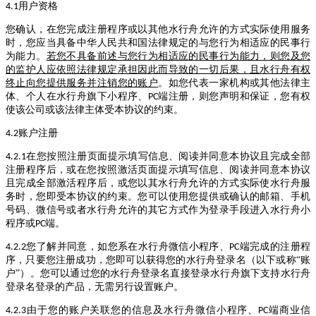
用户资格
4.1
您确认，在您完成注册程序或以其他水行舟允许的方式实际使用服务
时，您应当具备中华人民共和国法律规定的与您行为相适应的民事行
为能力。
若您不具备前述与您行为相适应的民事行为能力，则您及您
的监护人应依照法律规定承担因此而导致的一切后果，且水行舟有权
终止向您提供服务并注销您的账户
。如您代表一家机构或其他法律主
体、个人在水行舟旗下小程序、
端注册，则您声明和保证，您有权
PC
使该公司或该法律主体受本协议的约束。
账户注册
4.2
在您按照注册页面提示填写信息、阅读并同意本协议且完成全部
4.2.1
注册程序后，或在您按照激活页面提示填写信息、阅读并同意本协议
且完成全部激活程序后，或您以其水行舟允许的方式实际使水行舟服
务时，您即受本协议的约束。您可以使用您提供或确认的邮箱、手机
号码、微信号或者水行舟允许的其它方式作为登录手段进入水行舟小
程序或
端。
PC
您了解并同意，如您系在水行舟微信小程序、
端完成的注册程
4.2.2
PC
序，只要您注册成功，您即可以获得您的水行舟登录名（以下或称“账
户”）。您可以通过您的水行舟登录名直接登录水行舟旗下支持水行舟
登录名登录的产品，无需另行设置账户。
由于您的账户关联您的信息及水行舟微信小程序、
端商业信
4.2.3
PC