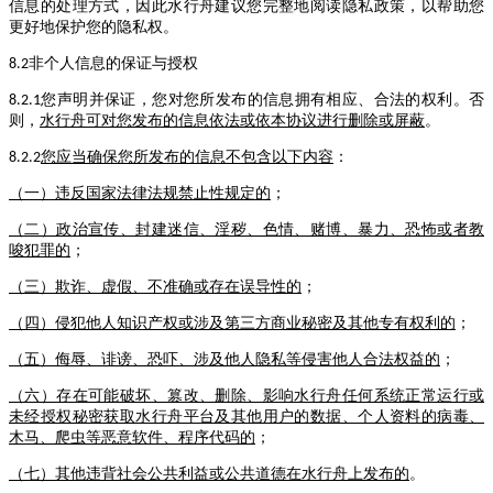
信息的处理方式，因此水行舟建议您完整地阅读隐私政策，以帮助您
更好地保护您的隐私权。
非个人信息的保证与授权
8.2
您声明并保证，您对您所发布的信息拥有相应、合法的权利。否
8.2.1
则，
水行舟可对您发布的信息依法或依本协议进行删除或屏蔽
。
您应当确保您所发布的信息不包含以下内容
：
8.2.2
（一）违反国家法律法规禁止性规定的
；
（二）政治宣传、封建迷信、淫秽、色情、赌博、暴力、恐怖或者教
唆犯罪的
；
（三）欺诈、虚假、不准确或存在误导性的
；
（四）侵犯他人知识产权或涉及第三方商业秘密及其他专有权利的
；
（五）侮辱、诽谤、恐吓、涉及他人隐私等侵害他人合法权益的
；
（六）存在可能破坏、篡改、删除、影响水行舟任何系统正常运行或
未经授权秘密获取水行舟平台及其他用户的数据、个人资料的病毒、
木马、爬虫等恶意软件、程序代码的
；
（七）其他违背社会公共利益或公共道德在水行舟上发布的
。