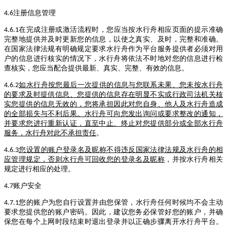
注册信息管理
4.6
在完成注册或激活流程时，您应当按水行舟相应页面的提示准确
4.6.1
完整地提供并及时更新您的信息，以使之真实、及时，完整和准确。
在国家法律法规有明确规定要求水行舟作为平台服务提供者必须对用
户的信息进行核实的情况下，水行舟将依法不时地对您的信息进行检
查核实，您应当配合提供最新、真实、完整、有效的信息。
如水行舟按您最后一次提供的信息与您联系未果、您未按水行舟
4.6.2
的要求及时提供信息、您提供的信息存在明显不实或行政司法机关核
实您提供的信息无效的，您将承担因此对您自身、他人及水行舟造成
的全部损失与不利后果。水行舟可向您发出询问或要求整改的通知，
并要求您进行重新认证，直至中止、终止对您提供部分或全部水行舟
服务，水行舟对此不承担责任
。
您设置的账户登录名及昵称不得违反国家法律法规及水行舟的相
4.6.3
应管理规定，否则水行舟可回收您的登录名及昵称
，并按水行舟相关
规定进行相应的处理。
账户安全
4.7
您的账户为您自行设置并由您保管，水行舟任何时候均不会主动
4.7.1
要求您提供您的账户密码。因此，建议您务必保管好您的账户，并确
保您在每个上网时段结束时退出登录并以正确步骤离开水行舟平台。