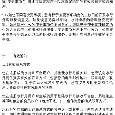
称“变更事项”）将通过法定程序并以本协议约定的有效通知方式通知
您。
如您不同意变更事项，您有权于变更事项确定的生效日前联系水行
10.2
舟客服反馈意见。如反馈意见得以采纳，水行舟将酌情调整变更事
项。
如您对已生效的变更事项仍不同意的，您应当于变更事项确定的
生效之日起停止使用水行舟服务，变更事项对您不产生效力；如您在
变更事项生效后仍继续使用水行舟服务，则视为您同意已生效的变更
事项
。
十一、有效通知
有效联系方式
11.1
您在注册成为水行舟平台用户，并接受水行舟服务时，您应该向水行
舟提供真实有效的联系方式（包括您的电子邮件地址、联系电话、联
系地址等），对于联系方式发生变更的，您有义务及时更新有关信
息，并保持可被有效联系的状态。
您在注册水行舟用户时生成的用于登陆水行舟接收平台信、系统消息
等即时信息的会员账户（包括子账户），也作为您的有效联系方式。
水行舟将向您的上述联系方式的其中之一或其中若干向您送达各类通
知，而此类通知的内容可能对您的权利义务产生重大的有利或不利影