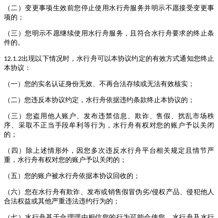
（二）变更事项生效前您停止使用水行舟服务并明示不愿接受变更事
项的；
（三）您明示不愿继续使用水行舟服务，且符合水行舟要求的终止条
件的。
出现以下情况时，水行舟可以本协议约定的有效方式通知您终止
12.1.2
本协议：
（一）您的实名认证身份无效、不再合法存续或无法有效核实；
（二）您违反本协议约定，水行舟依据违约条款终止本协议的；
（三）您盗用他人账户、发布违禁信息、欺诈、售假、扰乱市场秩
序、采取不正当手段牟利等行为，水行舟有权对您的账户予以关闭
的；
（四）除上述情形外，因您多次违反水行舟平台相关规定且情节严
重，水行舟有权对您的账户予以关闭的；
（五）您的账户被水行舟依据本协议回收的；
（六）您在水行舟有欺诈、发布或销售假冒伪劣
侵权产品、侵犯他人
/
合法权益或其他严重违法违约行为的；
（七）水行舟基于合理理由相信您的行为可能会使您、水行舟及水行