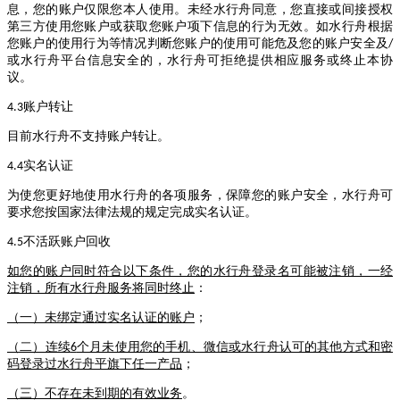
息，您的账户仅限您本人使用。未经水行舟同意，您直接或间接授权
第三方使用您账户或获取您账户项下信息的行为无效。如水行舟根据
您账户的使用行为等情况判断您账户的使用可能危及您的账户安全及
/
或水行舟平台信息安全的，水行舟可拒绝提供相应服务或终止本协
议。
账户转让
4.3
目前水行舟不支持账户转让。
实名认证
4.4
为使您更好地使用水行舟的各项服务，保障您的账户安全，水行舟可
要求您按国家法律法规的规定完成实名认证。
不活跃账户回收
4.5
如您的账户同时符合以下条件，您的水行舟登录名可能被注销，一经
注销，所有水行舟服务将同时终止
：
（一）未绑定通过实名认证的账户
；
（二）连续
个月未使用您的手机、微信或水行舟认可的其他方式和密
6
码登录过水行舟平旗下任一产品
；
（三）不存在未到期的有效业务
。