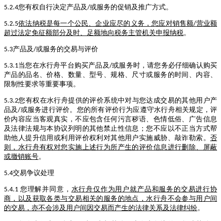
您有权自行决定产品及
或服务的促销及推广方式。
5.2.4
/
依法纳税是每一个公民、企业应尽的义务，您应对销售额
营业额
5.2.5
/
超过法定免征额部分及时、足额地向税务主管机关申报纳税
。
产品及
或服务的交易与评价
5.3
/
当您在水行舟平台购买产品及
或服务时，请您务必仔细确认购买
5.3.1
/
产品的品名、价格、数量、型号、规格、尺寸或服务的时间、内容、
限制性要求等重要事项。
您有权在水行舟提供的评价系统中对与您达成交易的其他用户产
5.3.2
品及
或服务进行评价。您的所有评价行为应遵守水行舟相关规定，评
/
价内容应当客观真实，不应包含任何污言秽语、色情低俗、广告信息
及法律法规与本协议列明的其他禁止性信息；您不应以不正当方式帮
助他人提升信用或利用评价权利对其他用户实施威胁、敲诈勒索。
否
则，水行舟有权对您实施上述行为所产生的评价信息进行删除、屏蔽
或撤销账号
。
交易争议处理
5.4
您理解并同意，
水行舟仅作为用户就产品和服务的交易进行协
5.4.1
商，以及获取各类与交易相关的服务的地点，水行舟不会参与用户间
的交易，亦不会涉及用户间因交易而产生的法律关系及法律纠纷
。