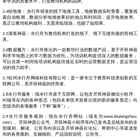
务学员的质量水平，打造教培机构的品牌。
轻地推：
水行舟研发的线下地推工具，地推数据实时查看，重复线
2.4
索自动检测，数据分析地推效果好的地点和时间段，提升地推效率。
真正让教培机构做到，无需亲临现场，也能了如指掌。
满客神器：水行舟为教培机构打造的线下、线下无缝衔接的营销工
2.5
具。
数据魔方：水行舟推出的一款教培行业的数据产品，基于开班神器
2.6
和求学地图上的学习数据为依托，为培训机构提供深入的数据服务，
可以在第一时间给培训机构提供接近实时的运营数据支持，是运营活
动的得力助手。
杭州水行舟网络科技有限公司：是一家专注于教育科技类创新的互
2.7
联网公司，系开班神器的经营者。
水行舟服务：指水行舟基于互联网，以包含开班神器微信小程序、
2.8
端等在内的各种形态（包括未来技术发展出现的新的服务形态）向
PC
您提供的各项服务（下称“服务”）。
水行舟服务规则：指在水行舟网站（域名为
2.9
www.shuixingzhou.
）、开班神器公众号、开班神器小程序等内已发布及后续发布的全
com
部规则、解读、公告等内容以及开班神器在论坛、帮助中心等渠道发
布的各类规则、实施细则、产品流程说明、公告等。