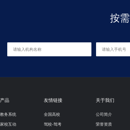
按需
抱抱熊18-48月龄半日托
适合人群：18-48月龄幼儿
共60课时，每课时45分钟
产品
友情链接
关于我们
教务系统
全国高校
公司简介
家校互动
驾校-驾考
荣誉资质