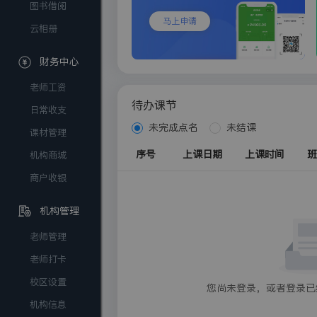
图书借阅
马上申请
云相册
财务中心
老师工资
待办课节
日常收支
未完成点名
未结课
课材管理
序号
上课日期
上课时间
班
机构商城
商户收银
机构管理
老师管理
老师打卡
校区设置
您尚未登录，或者登录已
机构信息