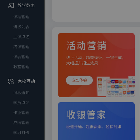
教学教务
课程管理
班级列表
上课点名
约课管理
课表管理
教室管理
立即体验
家校互动
消息通知
学员点评
作业管理
成绩管理
学习打卡