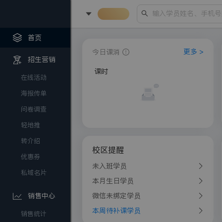
首
输入学员姓名、手机号
丨
页
首页
更多 >
今日课消
招生营销
课时
在线活动
海报传单
问卷调查
轻地推
转介绍
校区提醒
优惠券
未入班学员
私域名片
本月生日学员
微信未绑定学员
销售中心
本周待补课学员
销售统计