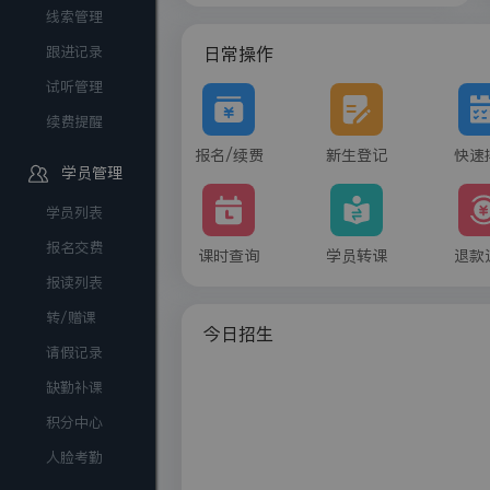
线索管理
日常操作
跟进记录
试听管理
续费提醒
报名/续费
新生登记
快速
学员管理
学员列表
报名交费
课时查询
学员转课
退款
报读列表
转/赠课
今日招生
请假记录
缺勤补课
积分中心
人脸考勤