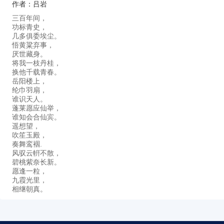
作者：吕岩
三百年间，
功标青史，
几多俱委埃尘。
悟黄粱弃事，
厌世藏身。
将我一枝丹桂，
换他千载青春。
岳阳楼上，
纶巾羽扇，
谁识天人。
蓬莱愿应仙举，
谁知会合仙宾。
遥想望，
吹笙玉殿，
奏舞鸾裀.
风驭云輧不散，
碧桃紫奈长新。
愿逢一粒，
九霞光里，
相继朝真。