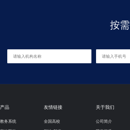
《苏幕遮》
作者：吕岩
按需
天不高，地不大。惟有真心，物物俱含载。
不用之时全体在。用即拈来，万象周沙界¤
虚无中，尘色内。尽是还丹，历历堪收采。
这个鼎炉解不解。养就灵乌，飞出光明海。
《浪淘沙》
作者：吕岩
我有屋三椽，住在灵源。无遮四壁任萧然。
万象森罗为斗拱，瓦盖青天。无漏得多年，结就因缘。
修成功行满三千。降得火龙伏得虎，陆路神仙。
产品
友情链接
关于我们
《豆叶黄》
教务系统
全国高校
公司简介
作者：吕岩