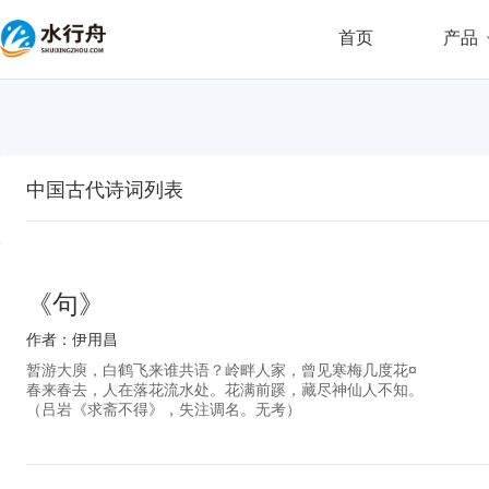
首页
产品
中国古代诗词列表
《句》
作者：伊用昌
暂游大庾，白鹤飞来谁共语？岭畔人家，曾见寒梅几度花¤
春来春去，人在落花流水处。花满前蹊，藏尽神仙人不知。
（吕岩《求斋不得》，失注调名。无考）