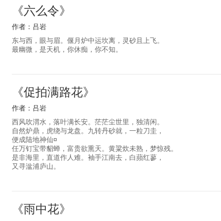
《六么令》
作者：吕岩
东与西，眼与眉。偃月炉中运坎离，灵砂且上飞。
最幽微，是天机，你休痴，你不知。
《促拍满路花》
作者：吕岩
西风吹渭水，落叶满长安。茫茫尘世里，独清闲。
自然炉鼎，虎绕与龙盘。九转丹砂就，一粒刀圭，
便成陆地神仙¤
任万钉宝带貂蝉，富贵欲熏天。黄粱炊未熟，梦惊残。
是非海里，直道作人难。袖手江南去，白蘋红蓼，
又寻湓浦庐山。
《雨中花》