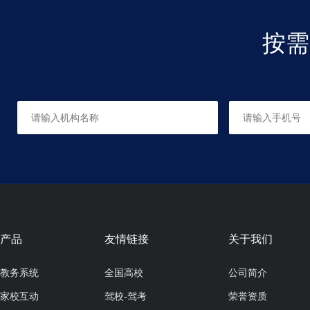
按需
创意启蒙
适合人群：4-5周岁
共16课时，每课时60分钟
舞蹈基础
适合人群：12
共15课时，每课时90分钟
产品
友情链接
关于我们
教务系统
全国高校
公司简介
家校互动
驾校-驾考
荣誉资质
美术基础