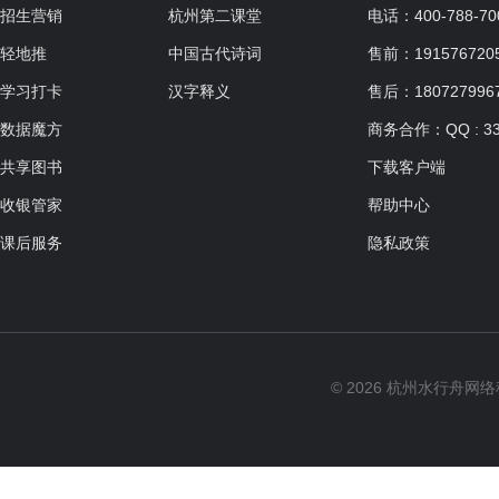
适合人群：5-6周岁
招生营销
杭州第二课堂
电话：400-788-70
共16课时，每课时60分钟
轻地推
中国古代诗词
售前：19157672057
学习打卡
汉字释义
售后：180727996
数据魔方
商务合作：QQ : 33
快乐涂鸦
共享图书
下载客户端
适合人群：3-4周岁
收银管家
帮助中心
共16课时，每课时60分钟
课后服务
隐私政策
乐琪思幼儿滋养课程
适合人群：2-4周岁
© 2026 杭州水行舟网
共90课时，每课时8分钟