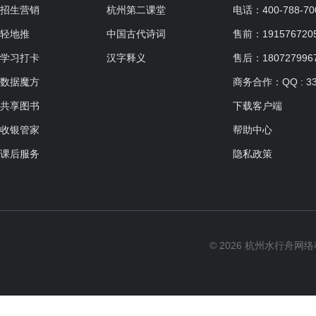
适合人群：6-12岁
招生营销
杭州第二课堂
电话：400-788-70
共12课时，每课时60分钟
轻地推
中国古代诗词
售前：19157672057
学习打卡
汉字释义
售后：180727996
数据魔方
商务合作：QQ : 33
共享图书
下载客户端
收银管家
帮助中心
课后服务
隐私政策
© 2026 杭州水行舟网