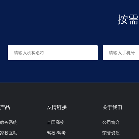
按需
软笔书法
适合人群：6-12岁
共16课时，每课时60分钟
国画班
适合人群：6岁以上
共12课时，每课时120分钟
产品
友情链接
关于我们
教务系统
全国高校
公司简介
家校互动
驾校-驾考
荣誉资质
硬笔书法