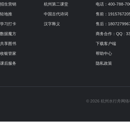
适合人群：6-12岁
招生营销
杭州第二课堂
电话：400-788-70
共12课时，每课时60分钟
轻地推
中国古代诗词
售前：19157672057
学习打卡
汉字释义
售后：180727996
数据魔方
商务合作：QQ : 33
共享图书
下载客户端
收银管家
帮助中心
课后服务
隐私政策
© 2026 杭州水行舟网