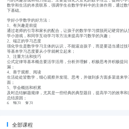
习的兴趣形成和动力推进。主要是强化大众化的数学理念，提高小学
数学和生活的本质联系，强调学生在数学学科中的主体作用，通过数
下基础。
学好小学数学的好方法：
1、有兴趣是前提
通过老师的引导和家长的配合，让孩子的数学学习摆脱死记硬背的认
学小游戏，和同学互动学习等方法来提高学习数学的兴趣；
2、端正的学习态度
强化学生是数学学习主体的认识，不能逼迫孩子，而是要适当通过技
等基本学习态度要从小学就树立起来；
3、注重方法和技巧
公式定律等基本概念要活学活用，分析并理解，积极思考并积极提问
漏；
4、善于观察、阅读
生活处处皆数学，细心观察并发现、思考，并做到多方面多渠道来学
面；
5、学会概括和积累
及时总结解题规律，尤其是一些经典的典型题目，提高学习的效率和
总结原因；
6、预习、复习
预习来提高课堂学习的针对性，预习难点即是课堂难点，并对预习中
单元复习，学会做知识框架小结；
全部课程