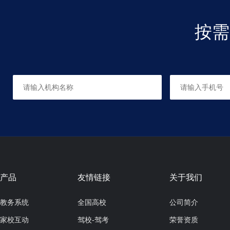
按需
成人素描
适合人群：
共0课时，每课时150分钟
成人色彩
适合人群：
共0课时，每课时150分钟
产品
友情链接
关于我们
教务系统
全国高校
公司简介
家校互动
驾校-驾考
荣誉资质
四次体验课