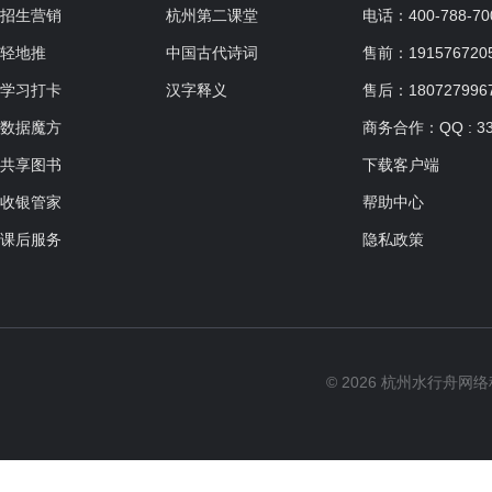
适合人群：7岁以上
招生营销
杭州第二课堂
电话：400-788-70
共0课时，每课时90分钟
轻地推
中国古代诗词
售前：19157672057
学习打卡
汉字释义
售后：180727996
数据魔方
商务合作：QQ : 33
静物色彩基础班
共享图书
下载客户端
适合人群：
收银管家
帮助中心
共0课时，每课时120分钟
课后服务
隐私政策
特色课
适合人群：
© 2026 杭州水行舟网
共0课时，每课时90分钟