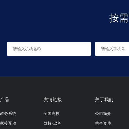
按需
英语
适合人群：所有
共0课时，每课时90分钟
产品
友情链接
关于我们
教务系统
全国高校
公司简介
家校互动
驾校-驾考
荣誉资质