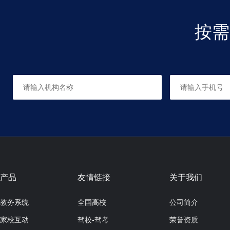
按需
国画
适合人群：不限人群
共0课时，每课时90分钟
产品
友情链接
关于我们
教务系统
全国高校
公司简介
家校互动
驾校-驾考
荣誉资质