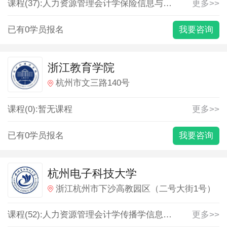
课程(37):
人力资源管理
会计学
保险
信息与计算科学
更多>>
信息管
已有0学员报名
我要咨询
浙江教育学院
杭州市文三路140号
课程(0):暂无课程
更多>>
已有0学员报名
我要咨询
杭州电子科技大学
浙江杭州市下沙高教园区（二号大街1号）
课程(52):
人力资源管理
会计学
传播学
信息与计算科学
更多>>
信息