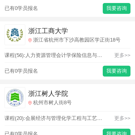
已有0学员报名
我要咨询
浙江工商大学
浙江省杭州市下沙高教园区学正街18号
课程(56):
人力资源管理
会计学
保险
信息与计算科学
更多>>
信息安
已有0学员报名
我要咨询
浙江树人学院
杭州市树人街8号
课程(20):
会展经济与管理
化学工程与工艺
国际经济与贸易
更多>>
已有0学员报名
我要咨询