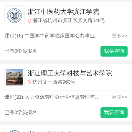
浙江中医药大学滨江学院
浙江省杭州市滨江区滨文路548号
课程(16):
中医学
中药学
临床医学
公共事业管理
制药工程
更多>>
听
已有0学员报名
我要咨询
浙江理工大学科技与艺术学院
杭州文一西路960号
课程(21):
人力资源管理
会计学
信息管理与信息系统
更多>>
公共事
已有0学员报名
我要咨询