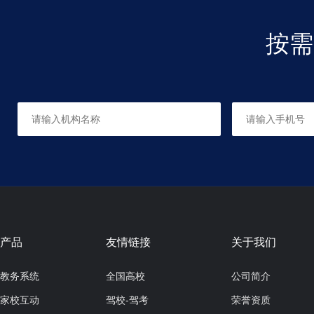
7)不定代词some any
8)现在进行时
9)Do you like…?/Do you want…?
按需
增加内容：时间表达法、一般现在时和对天气的提问
针对孩子们对英语的掌握程度日趋成熟，个别同学又基本掌握了语法知
1A。
⚪对于低年级孩子学习英语的教学，初期最关键的就是兴趣的激发与
语言的黄金时期，对于语言的敏感度极高，听说读写和记忆力各方面
法学习英语，才会让孩子享受到学习语言整个过程的乐趣。
⚪多角度教学，让孩子们打开善于观察生活的眼睛，引导孩子们从生
法让孩子每周坚持定时朗读，让孩子们的记忆，达到最佳效果。让良
习。
⚪本期教材为新概念英语青少版1A本，主要针对2-6年级的学生。
【总课时】共20课时；每课时100分钟；每周1个课时，去除节假日
【赠送】课本+练习册+同步测试+同步语法
课程连续性强，请勿中途请假，请假不退费（连续请假4次以上，协
咨询电话：15689955173
产品
友情链接
关于我们
教务系统
全国高校
公司简介
家校互动
驾校-驾考
荣誉资质