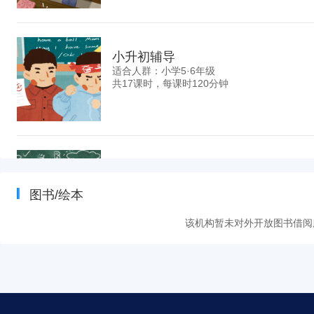
小升初辅导
适合人群：小学5·6年级
共17课时，每课时120分钟
《新概念英语青少版》Starter A-5B
《新概念英语青少版》是“新概念英语”教学体系的新成员，由世界著
大和罗伊金斯伯里专为中国8-14岁的青少年以及英语初学者编写。整
册，具体包括Starter A、Starter B；1A、1B；2A、2B；3A、
DVD各种媒体形式，便于学习；内容上针对青少年的身心特点，采
调故事性，具有浓厚的生活气息，引导青少年树立积极健康的品格。
小学同步辅导
【适合人群】中小学生等广大青少年英语学习者。
适合人群：小学
【学习目标】精心设计的听力、口语、阅读和写作练习帮助青少年扎
图书/绘本
共20课时，每课时90分钟
步充满自信地运用英语进行交流！
【教学内容】
该机构暂未对外开放图书借阅
新概念青少版1A-1B核心要点：
1)一般疑问句以及其肯定句、否定句、疑问句
2) 特殊疑问句。包括对国籍、颜色、工作的提问以及特殊疑问词which wh
3)名词的单复数
4)There be句型
5)人称代词 主格+宾格;形容词性物主代词
6)情态动词can must