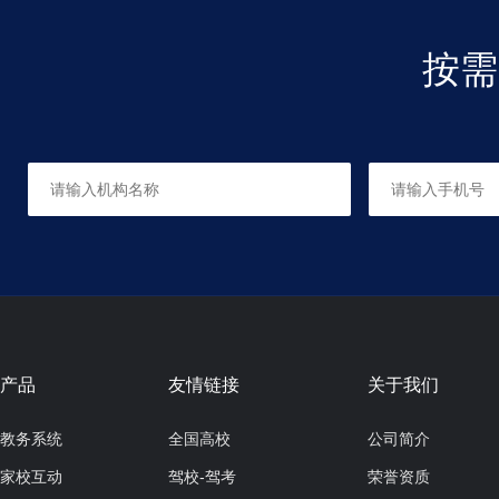
按需
机器人能源世界
适合人群：9+
共48课时，每课时60分钟
课程机器人
适合人群：10+
共48课时，每课时60分钟
产品
友情链接
关于我们
教务系统
全国高校
公司简介
家校互动
驾校-驾考
荣誉资质