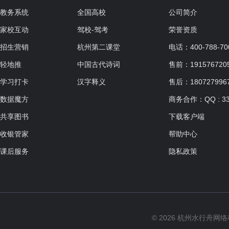
教务系统
全国高校
公司简介
家校互动
驾校-驾考
荣誉资质
招生营销
杭州第二课堂
电话：400-788-70
轻地推
中国古代诗词
售前：19157672057
学习打卡
汉字释义
售后：180727996
数据魔方
商务合作：QQ : 33
共享图书
下载客户端
收银管家
帮助中心
课后服务
隐私政策
© 2026 杭州水行舟网