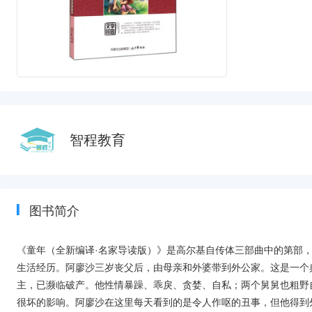
智程教育
图书简介
《童年（全新编译·名家导读版）》是高尔基自传体三部曲中的第部
生活经历。阿廖沙三岁丧父后，由母亲和外婆带到外公家。这是一个
主，已濒临破产。他性情暴躁、乖戾、贪婪、自私；两个舅舅也粗野
很坏的影响。阿廖沙在这里每天看到的是令人作呕的丑事，但他得到