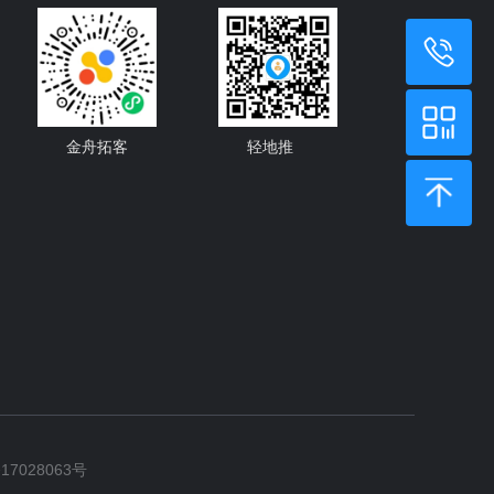
金舟拓客
轻地推
17028063号