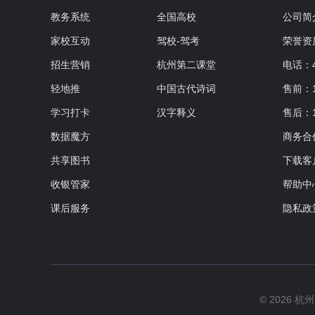
教务系统
全国高校
公司简
家校互动
驾校-驾考
荣誉资
招生营销
杭州第二课堂
电话：40
轻地推
中国古代诗词
售前：19
学习打卡
汉字释义
售后：1
数据魔方
商务合作：
共享图书
下载客
收银管家
帮助中
课后服务
隐私政
© 2026