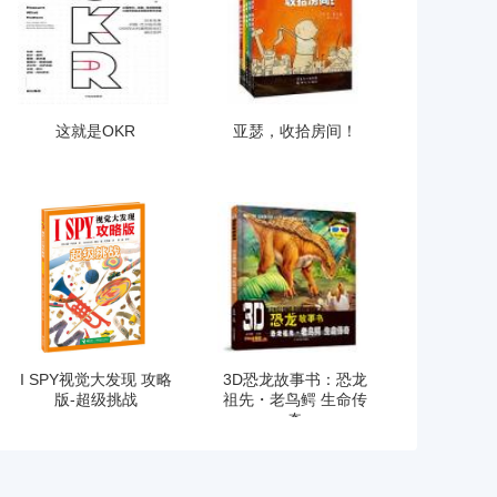
这就是OKR
亚瑟，收拾房间！
I SPY视觉大发现 攻略
3D恐龙故事书：恐龙
版-超级挑战
祖先・老鸟鳄 生命传
奇