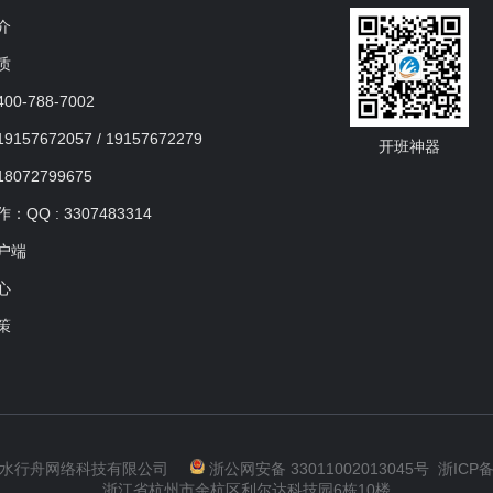
介
质
0-788-7002
157672057 / 19157672279
开班神器
8072799675
QQ : 3307483314
户端
心
策
 杭州水行舟网络科技有限公司
浙公网安备 33011002013045号
浙ICP备
浙江省杭州市余杭区利尔达科技园6栋10楼