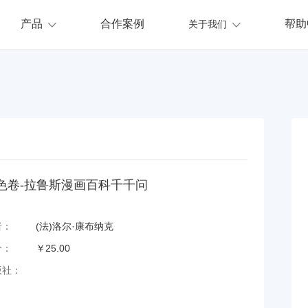
产品
合作案例
帮助
关于我们
色卷-拉鲁斯漫画百科千千问
者：
(法)洛尔·康布纳克
价：
￥25.00
版社：