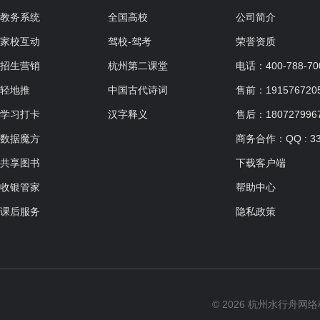
教务系统
全国高校
公司简介
家校互动
驾校-驾考
荣誉资质
招生营销
杭州第二课堂
电话：400-788-70
轻地推
中国古代诗词
售前：19157672057
学习打卡
汉字释义
售后：180727996
数据魔方
商务合作：QQ : 33
共享图书
下载客户端
收银管家
帮助中心
课后服务
隐私政策
© 2026 杭州水行舟网