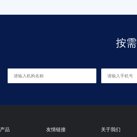
适合人群：学龄儿童以上及成人
共0课时，每课时45分钟
按需
软笔书法
适合人群：学龄儿童以上及成人
共15课时，每课时45分钟
素描班
适合人群：所有
共0课时，每课时90分钟
产品
友情链接
关于我们