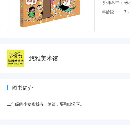
系列/丛书：
米
年龄段：
7~
悠雅美术馆
图书简介
二年级的小秘密我有一箩筐，要和你分享。