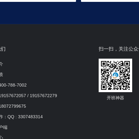
我们
扫一扫，关注公众
介
质
0-788-7002
157672057 / 19157672279
开班神器
8072799675
QQ : 3307483314
户端
心