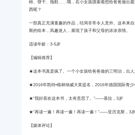
柿、饼干、拖鞋……哦，在小女孩摸索着想给爸爸做出最
西呢？
一部真正充满童趣的作品，结局非常令人意外。这本来自
斯的绘本，风趣迷人，展现了孩子和父母的浓浓亲情。
适读年龄：3-5岁
【编辑推荐】
★这本书真是疯了。一个小女孩给爸爸做的三明治，出人
★2016年凯特•格林纳威大奖提名，2016年德国国际青
★“我好喜欢这本书，太有意思了。”——基拉，3岁
★“再读一遍！再读一遍！再读一遍！”——亚历克斯，3
【媒体评论】