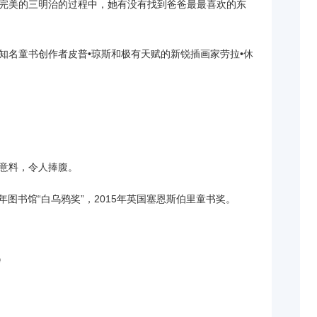
完美的三明治的过程中，她有没有找到爸爸最最喜欢的东
知名童书创作者皮普•琼斯和极有天赋的新锐插画家劳拉•休
意料，令人捧腹。
少年图书馆“白乌鸦奖”，2015年英国塞恩斯伯里童书奖。
岁