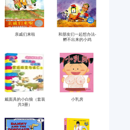
亲戚们来啦
和朋友们一起想办法-
孵不出来的小鸡
戴面具的小白狼（套装
小乳房
共3册）