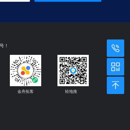
号！
金舟拓客
轻地推