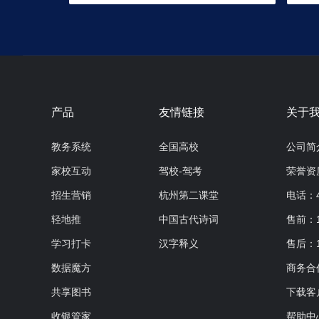
产品
友情链接
关于
教务系统
全国高校
公司简
家校互动
驾校-驾考
荣誉资
招生营销
杭州第二课堂
电话：40
轻地推
中国古代诗词
售前：19
学习打卡
汉字释义
售后：1
数据魔方
商务合作：
共享图书
下载客
收银管家
帮助中