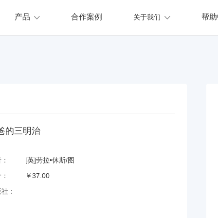
产品
合作案例
帮助
关于我们
爸的三明治
者：
[英]劳拉•休斯/图
价：
￥37.00
版社：